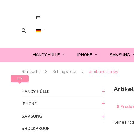
HANDY HÜLLE
IPHONE
SAMSUNG
Startseite
Schlagworte
armband smiley
€ 0
€ 5
Artike
HANDY HÜLLE
IPHONE
0 Produk
SAMSUNG
Keine Produ
SHOCKPROOF