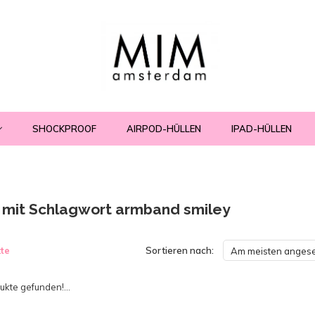
SHOCKPROOF
AIRPOD-HÜLLEN
IPAD-HÜLLEN
l mit Schlagwort armband smiley
te
Sortieren nach:
Am meisten anges
kte gefunden!...