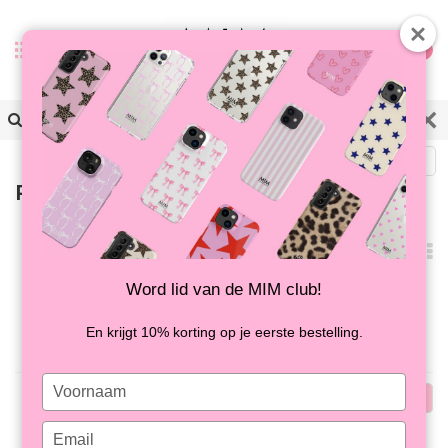
0
Terug
Producten getagd met ring
Meest
bekeken
Word lid van de MIM club!
Geen producten gevonden!...
En krijgt 10% korting op je eerste bestelling.
Type
Meest
your
name
bekeken
Type