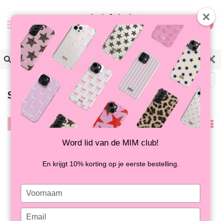
0
Terug
Samsung A15
Filter
Meest
bekeken
Word lid van de MIM club!
En krijgt 10% korting op je eerste bestelling.
Type
your
name
Type
SUGAR RUSH - MIM
SPOT ON - MIM