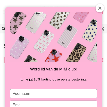
0
Terug
Samsung S24
Filter
Meest
bekeken
Word lid van de MIM club!
En krijgt 10% korting op je eerste bestelling.
Type
your
name
Type
SUGAR RUSH - MIM
SPOT ON - MIM