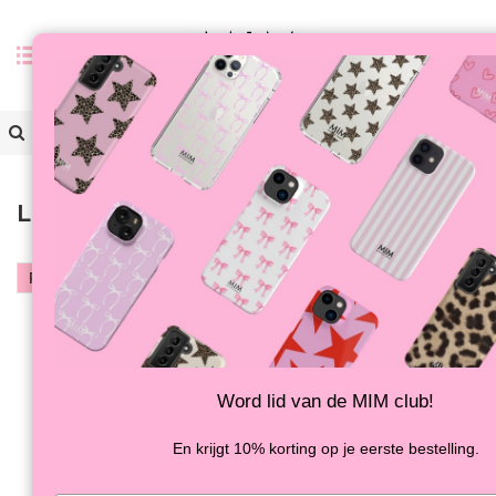
0
Terug
Last chance to buy
Filter
Meest
bekeken
-30%
-43%
Word lid van de MIM club!
En krijgt 10% korting op je eerste bestelling.
FRENCH KISS - MIM
FRENCH KISS - MIM