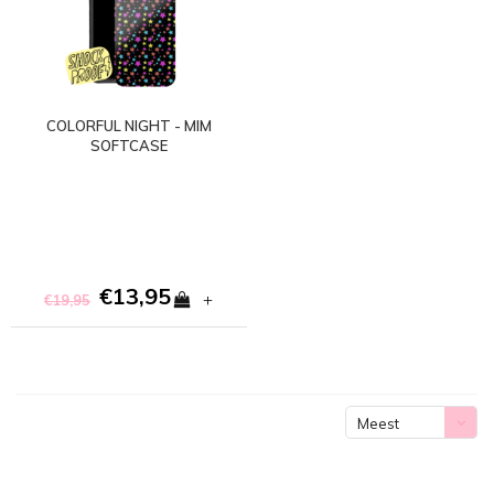
COLORFUL NIGHT - MIM
SOFTCASE
€13,95
+
€19,95
Meest
bekeken