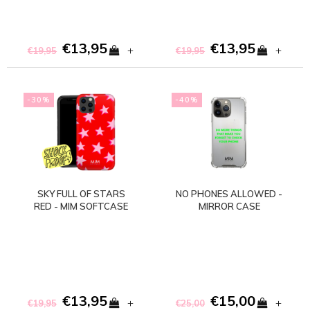
€13,95
€13,95
+
+
€19,95
€19,95
-30%
-40%
SKY FULL OF STARS
NO PHONES ALLOWED -
RED - MIM SOFTCASE
MIRROR CASE
(shockproof)
€13,95
€15,00
+
+
€19,95
€25,00