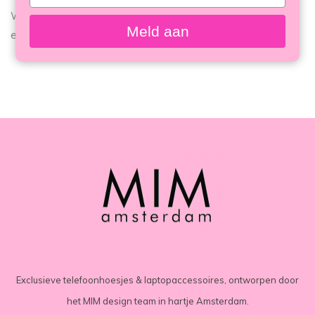
your
Wilt u meer informatie over alle mogelijkheden? Stuur dan
email
Meld aan
even een mailtje naar:
info@mimamsterdam.com
Exclusieve telefoonhoesjes & laptopaccessoires, ontworpen door
het MIM design team in hartje Amsterdam.