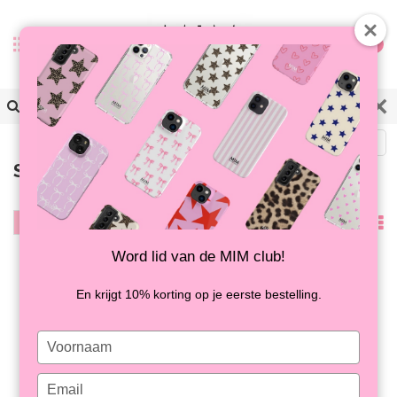
0
Terug
Samsung A53
Filter
Meest
bekeken
Word lid van de MIM club!
En krijgt 10% korting op je eerste bestelling.
Type
your
name
Type
SUGAR RUSH - MIM
SPOT ON - MIM