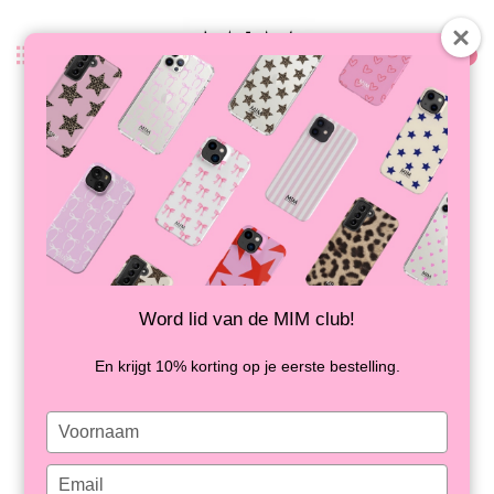
0
Terug
AFTER PARTY - MIM LAPTOP
SLEEVE
OP VOORRAAD
Word lid van de MIM club!
En krijgt 10% korting op je eerste bestelling.
Type
your
name
Type