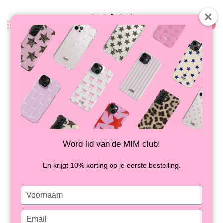
0
Terug
BURGUNDY SEBRA - MIM
SOFTCASE
OP VOORRAAD
Word lid van de MIM club!
En krijgt 10% korting op je eerste bestelling.
Type
your
name
Type