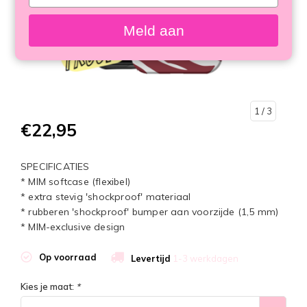
your
email
Meld aan
1
/ 3
€22,95
SPECIFICATIES
* MIM softcase (flexibel)
* extra stevig 'shockproof' materiaal
* rubberen 'shockproof' bumper aan voorzijde (1,5 mm)
* MIM-exclusive design
Op voorraad
Levertijd
1-3 werkdagen
Kies je maat:
*