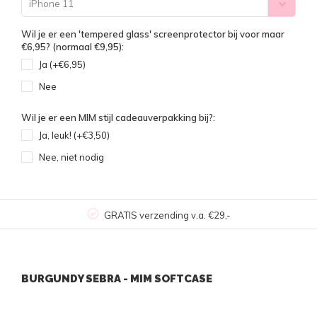
iPhone 11
Wil je er een 'tempered glass' screenprotector bij voor maar
€6,95? (normaal €9,95):
Ja (+€6,95)
Nee
Wil je er een MIM stijl cadeauverpakking bij?:
Ja, leuk! (+€3,50)
Nee, niet nodig
GRATIS verzending v.a. €29,-
BURGUNDY SEBRA - MIM SOFTCASE