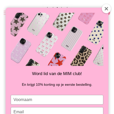
0
Terug
CLOUD CASE PINK - SHOCKPROOF
OP VOORRAAD
Word lid van de MIM club!
En krijgt 10% korting op je eerste bestelling.
Type
your
name
Type