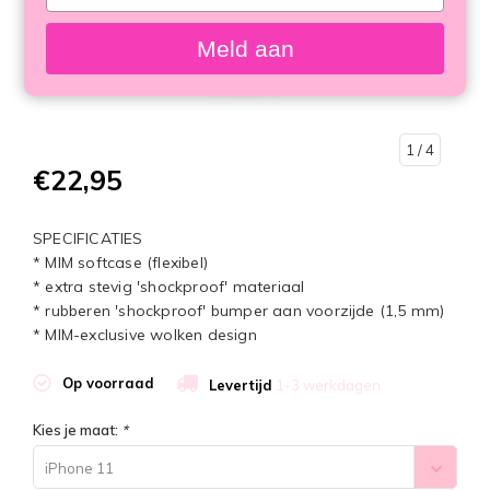
your
email
Meld aan
1
/ 4
€22,95
SPECIFICATIES
* MIM softcase (flexibel)
* extra stevig 'shockproof' materiaal
* rubberen 'shockproof' bumper aan voorzijde (1,5 mm)
* MIM-exclusive wolken design
Op voorraad
Levertijd
1-3 werkdagen
Kies je maat:
*
iPhone 11