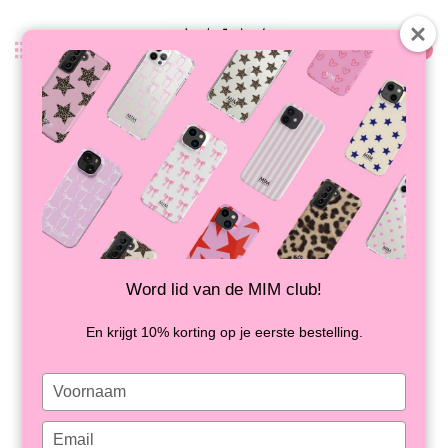
0
Terug
CRYSTAL HEARTS CORD HOT PINK
+ PHONECARD
OP VOORRAAD
Word lid van de MIM club!
En krijgt 10% korting op je eerste bestelling.
Type
your
name
Type