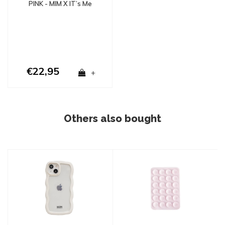
PINK - MIM X IT’s Me
Bente (paradise
collection)
€22,95
+
Others also bought