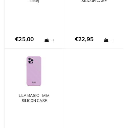
case)
SILICON CASE
(shockproof)
€25,00
€22,95
+
+
LILA BASIC - MIM
SILICON CASE
(shockproof)