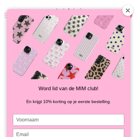
0
Terug
FESTIVE CORD - PEACH
OP VOORRAAD
Word lid van de MIM club!
En krijgt 10% korting op je eerste bestelling.
Type
your
name
Type