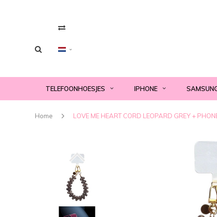
TELEFOONHOESJES
IPHONE
SAMSUN
Home
LOVE ME HEART CORD LEOPARD GREY + PHO