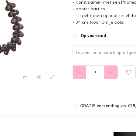
- Komt samen met een Phonec
- panter hartjes
- Te gebruiken op iedere tele
- 34 cm (voor om je pols)
Op voorraad
Love me heart cord leopard grey
-
+
GRATIS verzending v.a. €29,