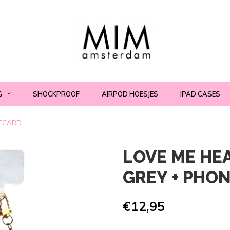
G
SHOCKPROOF
AIRPOD HOESJES
IPAD CASES
NECARD
LOVE ME HE
GREY + PHO
€12,95