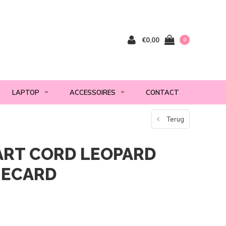
€0,00
0
LAPTOP
ACCESSOIRES
CONTACT
Terug
ART CORD LEOPARD
NECARD