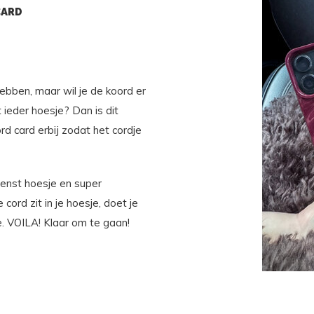
CARD
hebben, maar wil je de koord er
ieder hoesje? Dan is dit
ord card erbij zodat het cordje
wenst hoesje en super
 cord zit in je hoesje, doet je
e. VOILA! Klaar om te gaan!