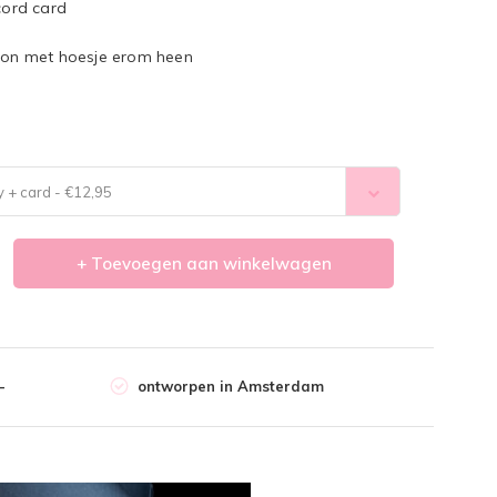
ord card
foon met hoesje erom heen
 + card - €12,95
+ Toevoegen aan winkelwagen
-
ontworpen in Amsterdam