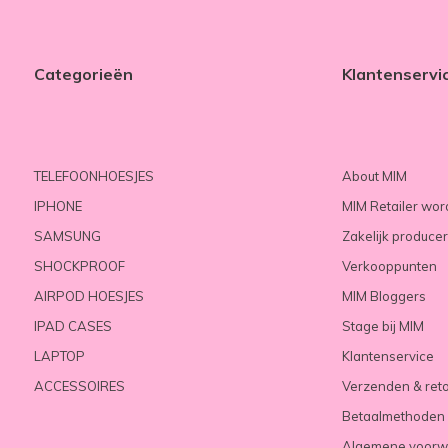
Categorieën
Klantenservi
TELEFOONHOESJES
About MIM
IPHONE
MIM Retailer wo
SAMSUNG
Zakelijk produce
SHOCKPROOF
Verkooppunten
AIRPOD HOESJES
MIM Bloggers
IPAD CASES
Stage bij MIM
LAPTOP
Klantenservice
ACCESSOIRES
Verzenden & ret
Betaalmethoden
Algemene voorw