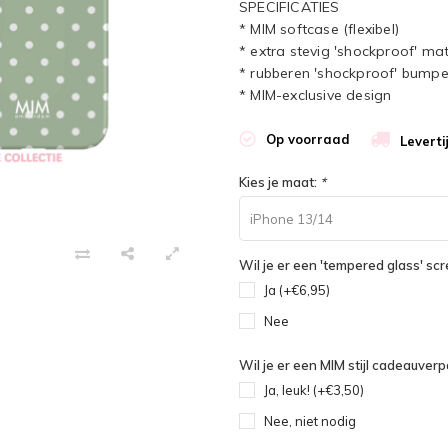
SPECIFICATIES
* MIM softcase (flexibel)
* extra stevig 'shockproof' mat
* rubberen 'shockproof' bumpe
* MIM-exclusive design
Op voorraad
Leverti
Kies je maat:
*
iPhone 13/14
Wil je er een 'tempered glass' sc
Ja (+€6,95)
Nee
Wil je er een MIM stijl cadeauverpa
Ja, leuk! (+€3,50)
Nee, niet nodig