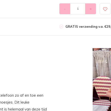
-
+
GRATIS verzending v.a. €29,
 telefoon zo af en toe een
oesjes. Dit leuke
 is helemaal van deze tijd