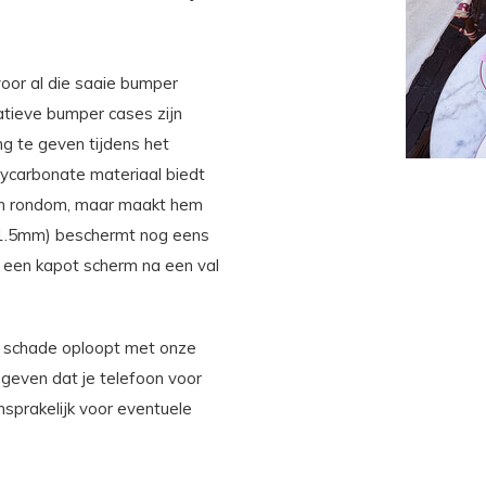
voor al die saaie bumper
atieve bumper cases zijn
ng te geven tijdens het
olycarbonate materiaal biedt
oon rondom, maar maakt hem
 (1.5mm) beschermt nog eens
p een kapot scherm na een val
og schade oploopt met onze
geven dat je telefoon voor
ansprakelijk voor eventuele