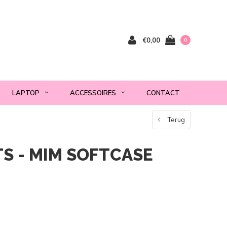
€0,00
0
LAPTOP
ACCESSOIRES
CONTACT
Terug
S - MIM SOFTCASE