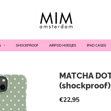
G
SHOCKPROOF
AIRPOD HOESJES
IPAD CASES
MATCHA DOT
(shockproof)
€22,95