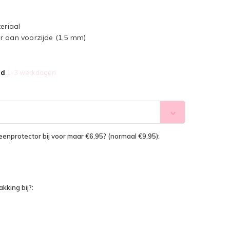
eriaal
r aan voorzijde (1,5 mm)
jd
1-3 werkdagen
reenprotector bij voor maar €6,95? (normaal €9,95):
kking bij?: