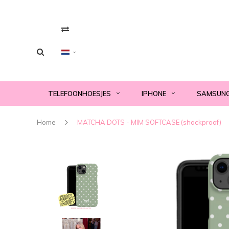
TELEFOONHOESJES
IPHONE
SAMSUN
Home
MATCHA DOTS - MIM SOFTCASE (shockproof)