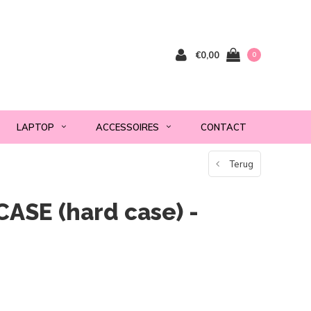
€0,00
0
LAPTOP
ACCESSOIRES
CONTACT
Terug
CASE (hard case) -