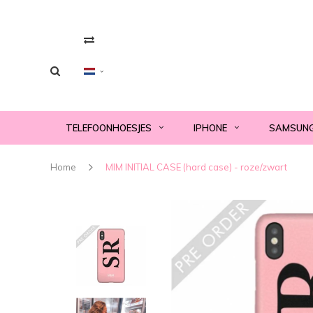
TELEFOONHOESJES
IPHONE
SAMSUN
Home
MIM INITIAL CASE (hard case) - roze/zwart