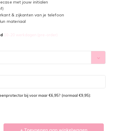
ecase met jouw initialen
f)
kant & zijkanten van je telefoon
dun materiaal
jd
10-20 werkdagen (pre-order)
reenprotector bij voor maar €6,95? (normaal €9,95):
+ Toevoegen aan winkelwagen