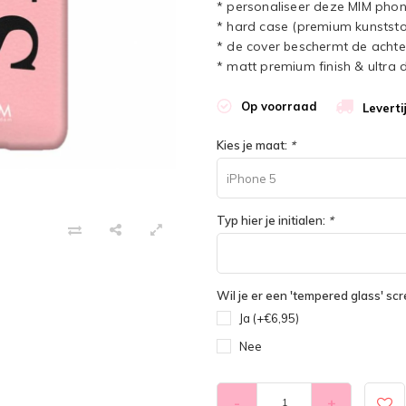
* personaliseer deze MIM phon
* hard case (premium kunststo
* de cover beschermt de achter
* matt premium finish & ultra 
Op voorraad
Leverti
Kies je maat:
*
iPhone 5
Typ hier je initialen:
*
Wil je er een 'tempered glass' sc
Ja (+€6,95)
Nee
-
+