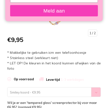
your
email
Meld aan
1
/ 2
€9,95
* Makkelijke te gebruiken icm een telefoonhoesje
* Stainless steel (verkleurt niet)
* LET OP! De kleuren in het koord kunnen afwijken van de
foto
Op voorraad
Levertijd
1-3 werkdagen
Smiley koord - €9,95
Wil je er een 'tempered glass' screenprotector bij voor maar
€6,95? (normaal €9,95):