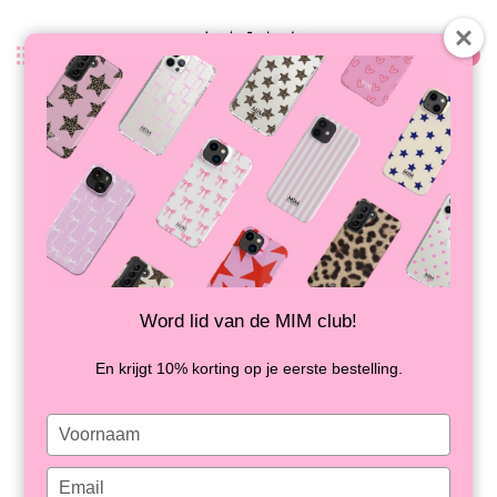
0
Terug
PHONE CORD LOVE
OP VOORRAAD
Word lid van de MIM club!
En krijgt 10% korting op je eerste bestelling.
Type
your
name
Type