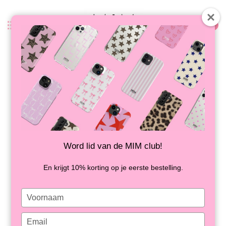
0
Terug
PINK PALOMA - MIM SOFTCASE
(shockproof)
OP VOORRAAD
Word lid van de MIM club!
En krijgt 10% korting op je eerste bestelling.
Type
your
name
Type