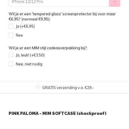
iPhone 12/12 Pro
Wil je er een 'tempered glass' screenprotector bij voor maar
€6,95? (normaal €9,95):
Ja (+€6,95)
Nee
Wil je er een MIM stijl cadeauverpakking bij?:
Ja, leuk! (+€3,50)
Nee, niet nodig
GRATIS verzending v.a. €29,-
PINK PALOMA - MIM SOFTCASE (shockproof)