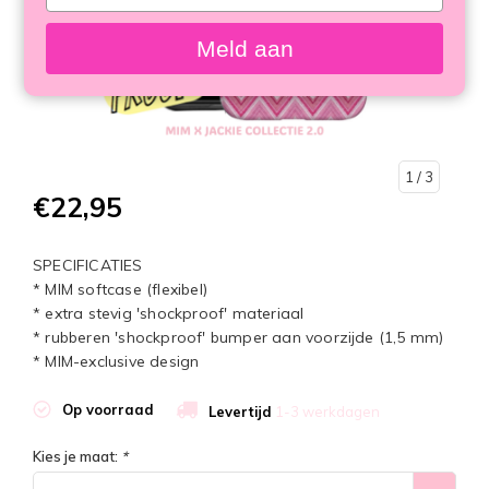
your
email
Meld aan
1
/ 3
€22,95
SPECIFICATIES
* MIM softcase (flexibel)
* extra stevig 'shockproof' materiaal
* rubberen 'shockproof' bumper aan voorzijde (1,5 mm)
* MIM-exclusive design
Op voorraad
Levertijd
1-3 werkdagen
Kies je maat:
*