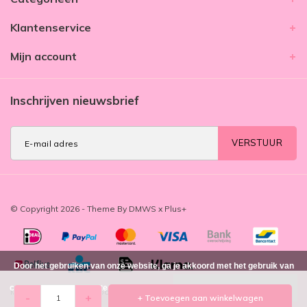
Klantenservice
Mijn account
Inschrijven nieuwsbrief
VERSTUUR
© Copyright 2026 - Theme By
DMWS
x
Plus+
Door het gebruiken van onze website, ga je akkoord met het gebruik van
cookies om onze website te verbeteren.
Dit bericht verbergen
MIM Amsterdam
/
-
beoordelingen op
-
+
+ Toevoegen aan winkelwagen