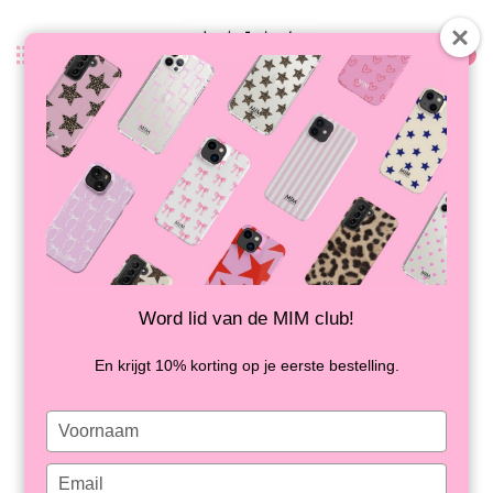
0
Terug
PINK PUNCH - MIM SOFTCASE
(shockproof)
OP VOORRAAD
Word lid van de MIM club!
En krijgt 10% korting op je eerste bestelling.
Type
your
name
Type