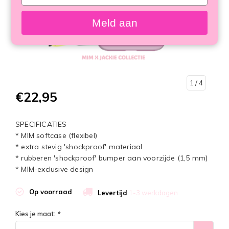
your
email
Meld aan
1
/ 4
€22,95
SPECIFICATIES
* MIM softcase (flexibel)
* extra stevig 'shockproof' materiaal
* rubberen 'shockproof' bumper aan voorzijde (1,5 mm)
* MIM-exclusive design
Op voorraad
Levertijd
1-3 werkdagen
Kies je maat:
*