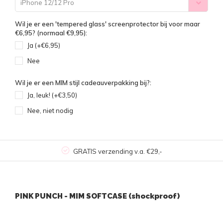
iPhone 12/12 Pro
Wil je er een 'tempered glass' screenprotector bij voor maar
€6,95? (normaal €9,95):
Ja (+€6,95)
Nee
Wil je er een MIM stijl cadeauverpakking bij?:
Ja, leuk! (+€3,50)
Nee, niet nodig
GRATIS verzending v.a. €29,-
PINK PUNCH - MIM SOFTCASE (shockproof)