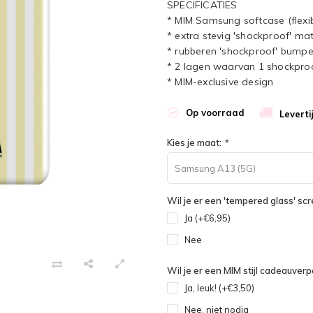
SPECIFICATIES
* MIM Samsung softcase (flexib
* extra stevig 'shockproof' mat
* rubberen 'shockproof' bumpe
* 2 lagen waarvan 1 shockpro
* MIM-exclusive design
Op voorraad
Leverti
Kies je maat:
*
Samsung A13 (5G)
Wil je er een 'tempered glass' sc
Ja (+€6,95)
Nee
Wil je er een MIM stijl cadeauverpa
Ja, leuk! (+€3,50)
Nee, niet nodig