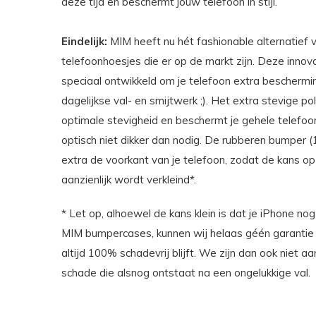
deze tijd en beschermt jouw telefoon in stijl.
Eindelijk:
MIM heeft nu hét fashionable alternatief 
telefoonhoesjes die er op de markt zijn. Deze innov
speciaal ontwikkeld om je telefoon extra beschermi
dagelijkse val- en smijtwerk ;). Het extra stevige p
optimale stevigheid en beschermt je gehele telef
optisch niet dikker dan nodig. De rubberen bumper
extra de voorkant van je telefoon, zodat de kans o
aanzienlijk wordt verkleind*.
* Let op, alhoewel de kans klein is dat je iPhone n
MIM bumpercases, kunnen wij helaas géén garantie 
altijd 100% schadevrij blijft. We zijn dan ook niet a
schade die alsnog ontstaat na een ongelukkige val.