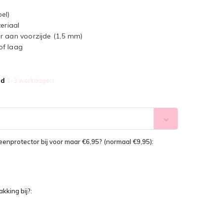
el)
eriaal
r aan voorzijde (1,5 mm)
of laag
jd
1-3 werkdagen
reenprotector bij voor maar €6,95? (normaal €9,95):
kking bij?: