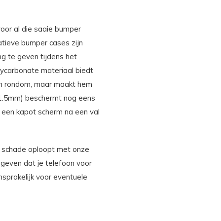
voor al die saaie bumper
atieve bumper cases zijn
ng te geven tijdens het
olycarbonate materiaal biedt
oon rondom, maar maakt hem
 (1.5mm) beschermt nog eens
p een kapot scherm na een val
og schade oploopt met onze
geven dat je telefoon voor
ansprakelijk voor eventuele