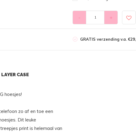
-
+
GRATIS verzending v.a. €29,
 LAYER CASE
 hoesjes!
 telefoon zo af en toe een
oesjes. Dit leuke
epjes print is helemaal van