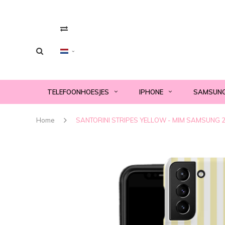
TELEFOONHOESJES
IPHONE
SAMSUN
Home
SANTORINI STRIPES YELLOW - MIM SAMSUNG 