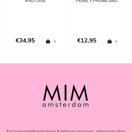
PEARL + PHONECARD
IPAD CASE
€34,95
€12,95
+
+
Exclusieve telefoonhoesjes & laptopaccessoires, ontworpen door