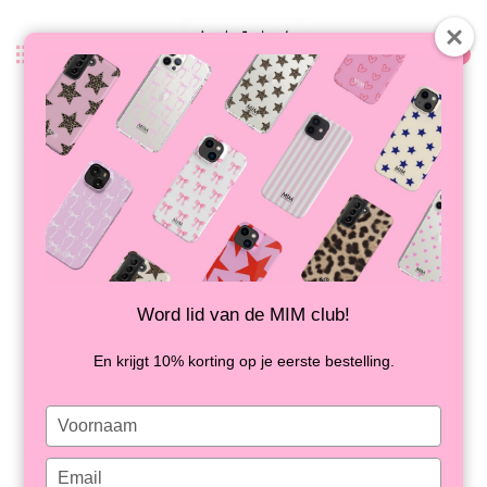
0
Terug
SANTORINI STRIPES - MIM IPAD
CASE
OP VOORRAAD
Word lid van de MIM club!
En krijgt 10% korting op je eerste bestelling.
Type
your
name
Type