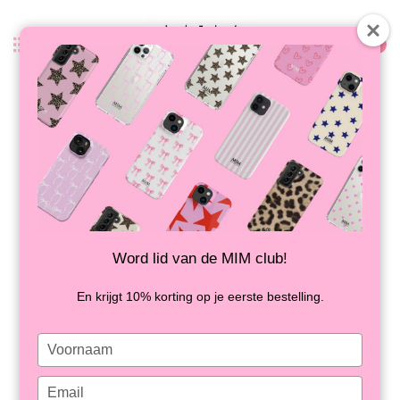
0
Terug
SKY FULL OF STARS - WIRELESS
CHARGER
NIET OP VOORRAAD
Word lid van de MIM club!
En krijgt 10% korting op je eerste bestelling.
Type
your
name
Type