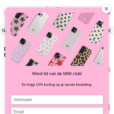
0
Terug
Producten getagd met basic
telefoonhoesje
Meest
Word lid van de MIM club!
bekeken
Geen producten gevonden!...
En krijgt 10% korting op je eerste bestelling.
Type
your
Meest
name
Type