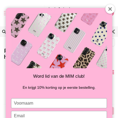
0
Terug
Producten getagd met
hardcover hoesje
Meest
Word lid van de MIM club!
bekeken
Geen producten gevonden!...
En krijgt 10% korting op je eerste bestelling.
Type
your
Meest
name
Type