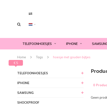
TELEFOONHOESJES
IPHONE
SAMSUN
Home
Tags
hoesje met gouden bijtjes
€ 0
€ 5
Produc
TELEFOONHOESJES
IPHONE
0 Produc
SAMSUNG
Geen produ
SHOCKPROOF