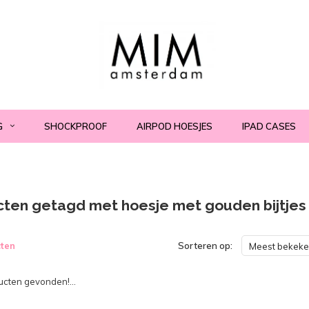
G
SHOCKPROOF
AIRPOD HOESJES
IPAD CASES
ten getagd met hoesje met gouden bijtjes
ten
Sorteren op:
Meest bekek
cten gevonden!...