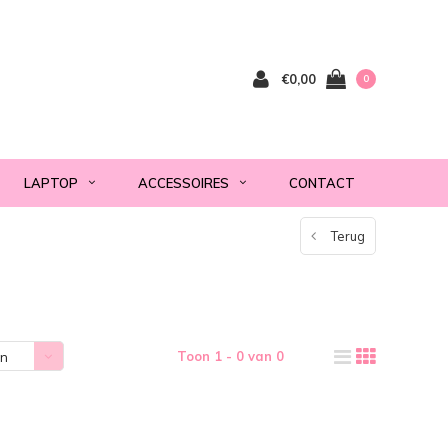
€0,00
0
LAPTOP
ACCESSOIRES
CONTACT
Terug
Toon 1 - 0 van 0
en