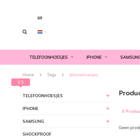
TELEFOONHOESJES
IPHONE
SAMSUN
Home
Tags
iphonehoesjes
€ 0
€ 5
Produ
TELEFOONHOESJES
IPHONE
0 Produc
SAMSUNG
Geen produ
SHOCKPROOF