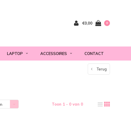
€0,00
0
LAPTOP
ACCESSOIRES
CONTACT
Terug
Toon 1 - 0 van 0
en