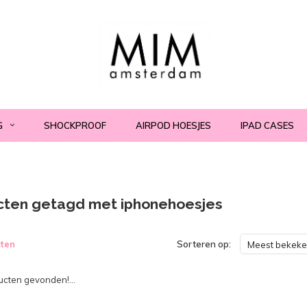
G
SHOCKPROOF
AIRPOD HOESJES
IPAD CASES
cten getagd met iphonehoesjes
ten
Sorteren op:
Meest bekek
cten gevonden!...