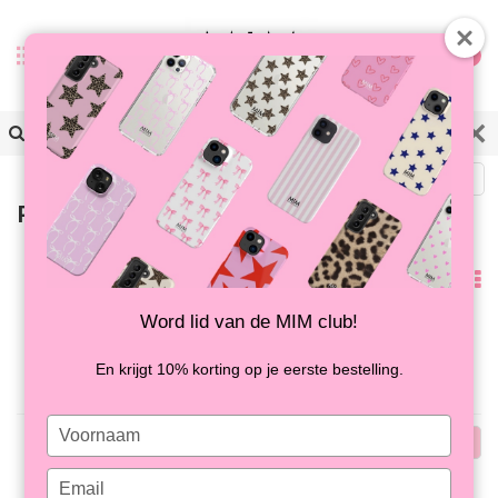
0
Terug
Producten getagd met ketting
Meest
bekeken
Word lid van de MIM club!
Geen producten gevonden!...
En krijgt 10% korting op je eerste bestelling.
Type
Meest
your
name
bekeken
Type