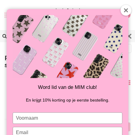
0
Terug
Producten getagd met laptop
skins
Meest
Word lid van de MIM club!
bekeken
Geen producten gevonden!...
En krijgt 10% korting op je eerste bestelling.
Type
your
Meest
name
Type