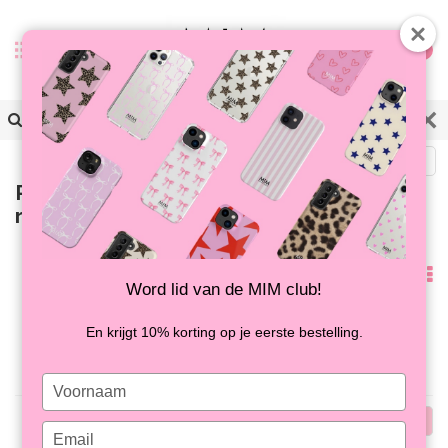
0
Terug
Producten getagd met paarse
ring
Meest
Word lid van de MIM club!
bekeken
Geen producten gevonden!...
En krijgt 10% korting op je eerste bestelling.
Type
your
Meest
name
Type