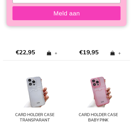
your
PROUD PANTHER - MIM
SUPER SHOCKPROOF
email
SOFTCASE
CASE
Meld aan
€22,95
€19,95
+
+
CARD HOLDER CASE
CARD HOLDER CASE
TRANSPARANT
BABY PINK