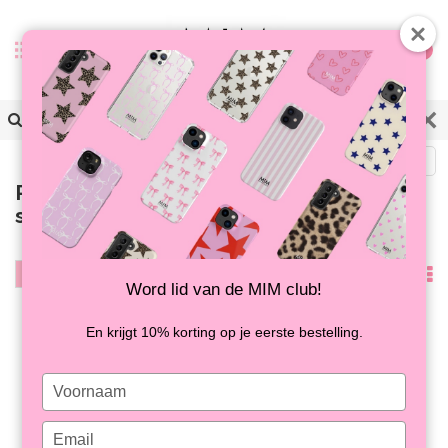
0
Terug
Producten getagd met
softcase met panterprint
Filter
Meest
Word lid van de MIM club!
bekeken
En krijgt 10% korting op je eerste bestelling.
Type
your
name
Type