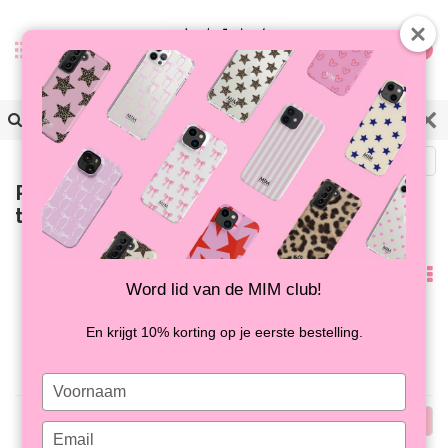
0
Terug
Producten getagd met zwart
telefoonhoesje
Meest
Word lid van de MIM club!
bekeken
Geen producten gevonden!...
En krijgt 10% korting op je eerste bestelling.
Type
your
Meest
name
Type