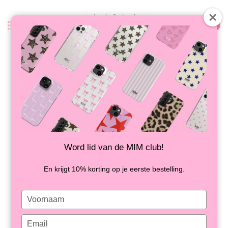
0
Terug
NO PHONES ALLOWED - MIRROR
CASE (shockproof)
OP VOORRAAD
-40%
Word lid van de MIM club!
En krijgt 10% korting op je eerste bestelling.
Type
your
name
Type