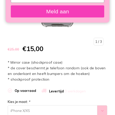
your
email
Meld aan
1
/ 3
€15,00
€25,00
* Mirror case (shockproof case)
* de cover beschermt je telefoon rondom (ook de boven
en onderkant en heeft bumpers om de hoeken)
* shockproof protection
Op voorraad
Levertijd
3 werkdagen
Kies je maat:
*
iPhone X/XS