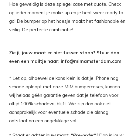
Hoe geweldig is deze spiegel case met quote. Check
op ieder moment je make-up en je bent weer ready to
go! De bumper op het hoesje maakt het fashionable én
veilig. De perfecte combinatie!
Zie jij jouw maat er niet tussen staan? Stuur dan
even een mailtje naar:
info@mimamsterdam.com
* Let op, alhoewel de kans klein is dat je iPhone nog
schade oploopt met onze MIM bumpercases, kunnen
wij helaas géén garantie geven dat je telefoon voor
altijd 100% schadevrij blijft. We zijn dan ook niet
aansprakelijk voor eventuele schade die alsnog
ontstaat na een ongelukkige val.
* Staat er achter jouw maat:
"Pre-order"?
Dan is jouw