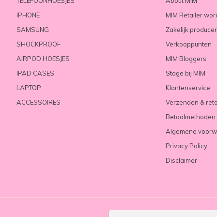
TELEFOONHOESJES
About MIM
IPHONE
MIM Retailer wo
SAMSUNG
Zakelijk produce
SHOCKPROOF
Verkooppunten
AIRPOD HOESJES
MIM Bloggers
IPAD CASES
Stage bij MIM
LAPTOP
Klantenservice
ACCESSOIRES
Verzenden & ret
Betaalmethoden
Algemene voorw
Privacy Policy
Disclaimer