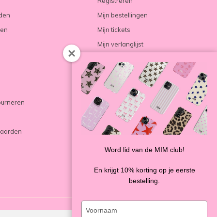
Registreren
rden
Mijn bestellingen
ren
Mijn tickets
Mijn verlanglijst
Vergelijk producten
ourneren
aarden
Word lid van de MIM club!
En krijgt 10% korting op je eerste
bestelling.
Type
your