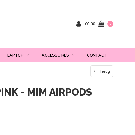
€0,00
0
LAPTOP
ACCESSOIRES
CONTACT
Terug
INK - MIM AIRPODS