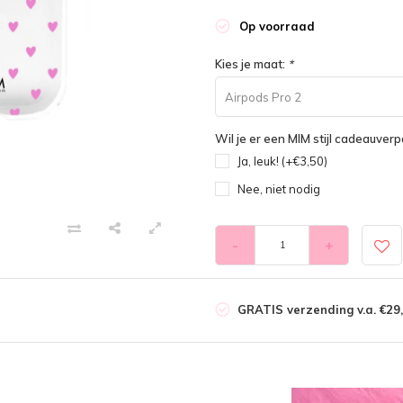
Op voorraad
Kies je maat:
*
Airpods Pro 2
Wil je er een MIM stijl cadeauverpa
Ja, leuk! (+€3,50)
Nee, niet nodig
-
+
GRATIS verzending v.a. €29,