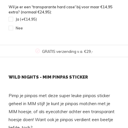
Wil je er een 'transparante hard case' bij voor maar €14,95
extra? (normaal €24,95):
Ja (+€14,95)
Nee
GRATIS verzending v.a. €29,-
WILD NIGHTS - MIM PINPAS STICKER
Pimp je pinpas met deze super leuke pinpas sticker
geheel in MIM stijl! Je kunt je pinpas matchen met je
MIM hoesje, of als eyecatcher achter een transparant
hoesje doen!
Want ook je pinpas verdient een beetje
liefde, toch?