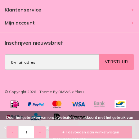
Klantenservice
Mijn account
Inschrijven nieuwsbrief
VERSTUUR
© Copyright 2026 - Theme By
DMWS
x
Plus+
Door het gebruiken van onze website, ga je akkoord met het gebruik van
cookies om onze website te verbeteren.
Dit bericht verbergen
MIM Amsterdam
/
-
beoordelingen op
-
+
+ Toevoegen aan winkelwagen
Meer over cookies »