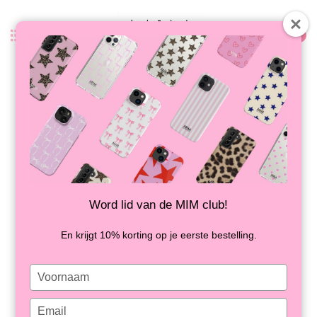
0
Terug
WILD NIGHTS - MIM PINPAS
STICKER
OP VOORRAAD
Word lid van de MIM club!
En krijgt 10% korting op je eerste bestelling.
Type
your
name
Type