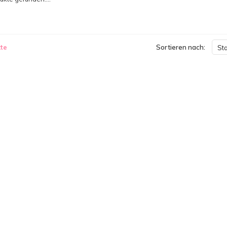
te
Sortieren nach:
St