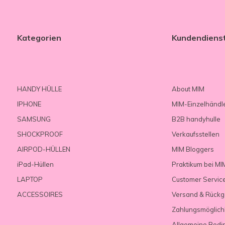
Kategorien
Kundendiens
HANDY HÜLLE
About MIM
IPHONE
MIM-Einzelhändl
SAMSUNG
B2B handyhulle
SHOCKPROOF
Verkaufsstellen
AIRPOD-HÜLLEN
MIM Bloggers
iPad-Hüllen
Praktikum bei MI
LAPTOP
Customer Servic
ACCESSOIRES
Versand & Rück
Zahlungsmöglich
Allgemeine Bedi