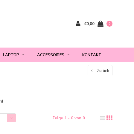
€0,00
0
LAPTOP
ACCESSOIRES
KONTAKT
Zurück
n!
Zeige 1 - 0 von 0