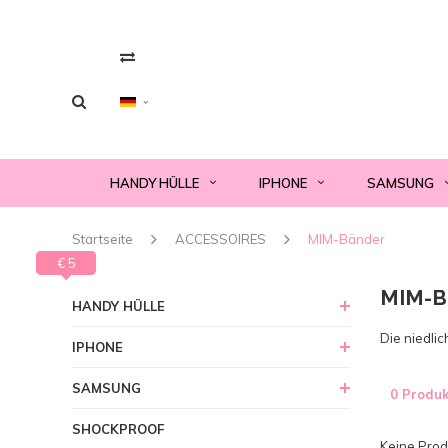
HANDY HÜLLE
IPHONE
SAMSUNG
Startseite
ACCESSOIRES
MIM-Bänder
€ 0
€ 5
MIM-B
HANDY HÜLLE
Die niedli
IPHONE
SAMSUNG
0 Produk
SHOCKPROOF
Keine Produ