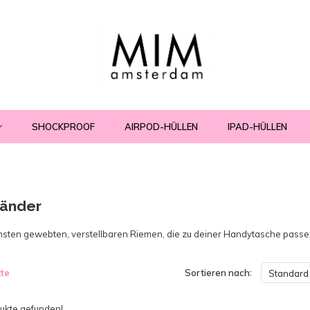
SHOCKPROOF
AIRPOD-HÜLLEN
IPAD-HÜLLEN
änder
chsten gewebten, verstellbaren Riemen, die zu deiner Handytasche passe
te
Sortieren nach:
Standard
kte gefunden!...