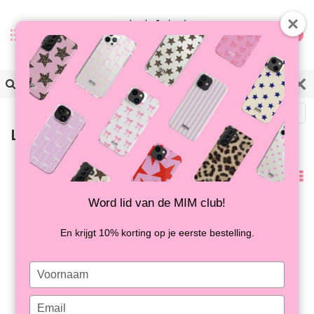
0
Zurück
Laptop-Zubehör
Standard
Word lid van de MIM club!
En krijgt 10% korting op je eerste bestelling.
Type
your
name
Type
Eine MIM-