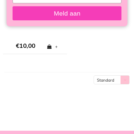
your
Geschenkkarte (10–
email
100 €)
Meld aan
€10,00
+
Standard