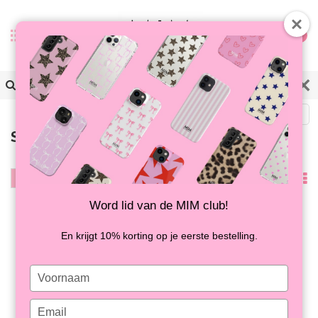
0
Zurück
Samsung A55
Filter
Am
meisten
Word lid van de MIM club!
angesehen
En krijgt 10% korting op je eerste bestelling.
Type
your
name
Type
SUGAR RUSH - MIM
SPOT ON - MIM