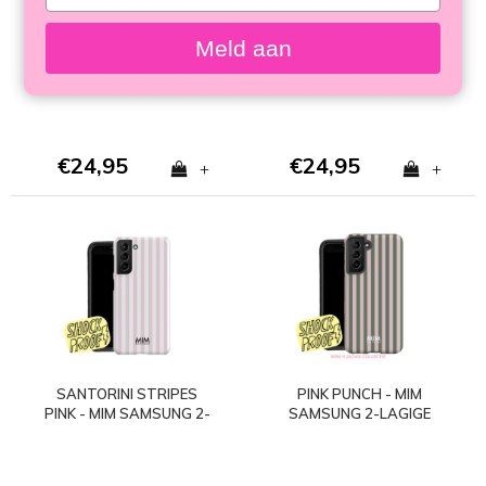
your
SAMSUNG 2 LAYER
SAMSUNG 2-LAGIGE
email
CASE
HÜLLE
Meld aan
€24,95
€24,95
+
+
SANTORINI STRIPES
PINK PUNCH - MIM
PINK - MIM SAMSUNG 2-
SAMSUNG 2-LAGIGE
LAGIGE HÜLLE
HÜLLE - Copy