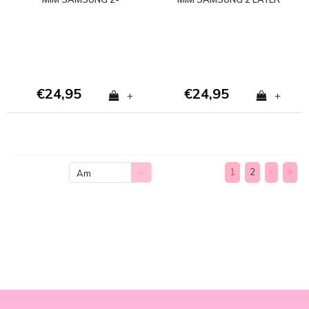
LAGIGE HÜLLE - Copy -
CASE
Copy
€24,95
€24,95
+
+
1
2
Am
meisten
angesehen