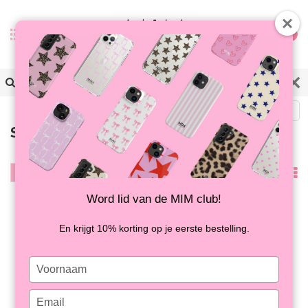
0
Zurück
Samsung A35
Filter
Am
meisten
Word lid van de MIM club!
angesehen
En krijgt 10% korting op je eerste bestelling.
Type
your
name
Type
SUGAR RUSH - MIM
SPOT ON - MIM