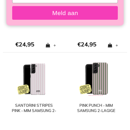
your
SAMSUNG 2 LAYER
SAMSUNG 2-LAGIGE
email
CASE
HÜLLE
Meld aan
€24,95
€24,95
+
+
SANTORINI STRIPES
PINK PUNCH - MIM
PINK - MIM SAMSUNG 2-
SAMSUNG 2-LAGIGE
LAGIGE HÜLLE
HÜLLE - Copy