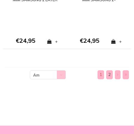
CASE
LAGIGE HÜLLE - Copy -
Copy
€24,95
€24,95
+
+
1
2
Am
meisten
angesehen