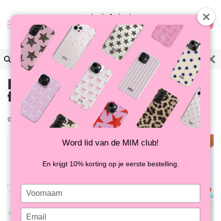
0
De leukste zomer pool
floats van 2017!
Geplaatst op
22 Mei 2017
0
Word lid van de MIM club!
En krijgt 10% korting op je eerste bestelling.
Type
your
name
Type