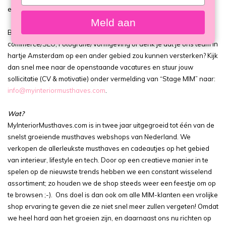
your
en daar hebben we JOU voor nodig :)
email
Meld aan
Ben jij een topper op het gebied van Marketing/Social Media, E-
commerce/SEO, Fotografie/Vormgeving of denk je dat je ons team in
hartje Amsterdam op een ander gebied zou kunnen versterken? Kijk
dan snel mee naar de openstaande vacatures en stuur jouw
sollicitatie (CV & motivatie) onder vermelding van “Stage MIM” naar:
info@myinteriormusthaves.com
.
Wat?
MyInteriorMusthaves.com is in twee jaar uitgegroeid tot één van de
snelst groeiende musthaves webshops van Nederland. We
verkopen de allerleukste musthaves en cadeautjes op het gebied
van interieur, lifestyle en tech. Door op een creatieve manier in te
spelen op de nieuwste trends hebben we een constant wisselend
assortiment; zo houden we de shop steeds weer een feestje om op
te browsen ;-). Ons doel is dan ook om alle MIM-klanten een vrolijke
shop ervaring te geven die ze niet snel meer zullen vergeten! Omdat
we heel hard aan het groeien zijn, en daarnaast ons nu richten op