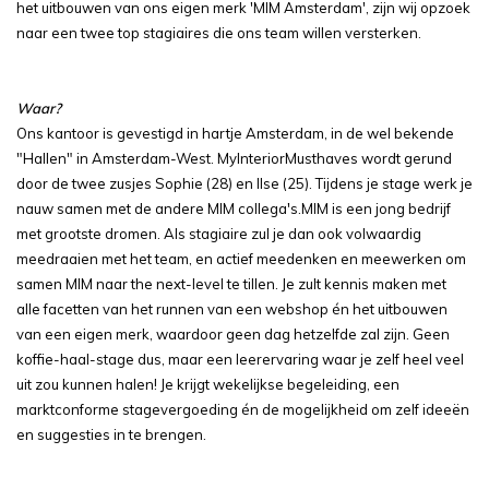
het uitbouwen van ons eigen merk 'MIM Amsterdam', zijn wij opzoek
naar een twee top stagiaires die ons team willen versterken.
Waar?
Ons kantoor is gevestigd in hartje Amsterdam, in de wel bekende
"Hallen" in Amsterdam-West. MyInteriorMusthaves wordt gerund
door de twee zusjes Sophie (28) en Ilse (25). Tijdens je stage werk je
nauw samen met de andere MIM collega's.MIM is een jong bedrijf
met grootste dromen. Als stagiaire zul je dan ook volwaardig
meedraaien met het team, en actief meedenken en meewerken om
samen MIM naar the next-level te tillen. Je zult kennis maken met
alle facetten van het runnen van een webshop én het uitbouwen
van een eigen merk, waardoor geen dag hetzelfde zal zijn. Geen
koffie-haal-stage dus, maar een leerervaring waar je zelf heel veel
uit zou kunnen halen! Je krijgt wekelijkse begeleiding, een
marktconforme stagevergoeding én de mogelijkheid om zelf ideeën
en suggesties in te brengen.