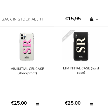
€15,95
N BACK IN STOCK ALERT!
+
MIM INITIAL CASE (hard
MIM INITIAL GEL CASE
case)
(shockproof)
€25,00
€25,00
+
+