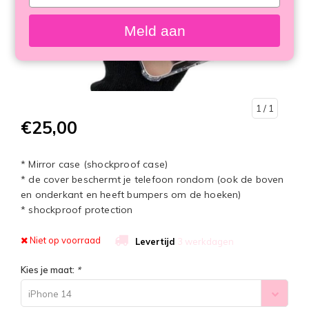
your
email
Meld aan
1
/ 1
€25,00
* Mirror case (shockproof case)
* de cover beschermt je telefoon rondom (ook de boven
en onderkant en heeft bumpers om de hoeken)
* shockproof protection
Niet op voorraad
Levertijd
3 werkdagen
Kies je maat:
*
iPhone 14