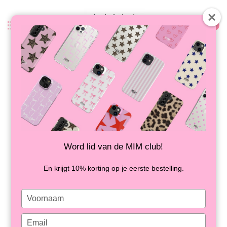
0
Terug
BACK TO BASIC - MIRROR CASE
(shockproof)
NIET OP VOORRAAD
Word lid van de MIM club!
En krijgt 10% korting op je eerste bestelling.
Type
your
name
Type