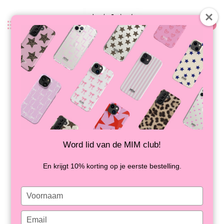
0
Zurück
AFTER PARTY - MIM AIRPODS 4
HÜLLE
AUF LAGER
Word lid van de MIM club!
En krijgt 10% korting op je eerste bestelling.
Type
your
name
Type