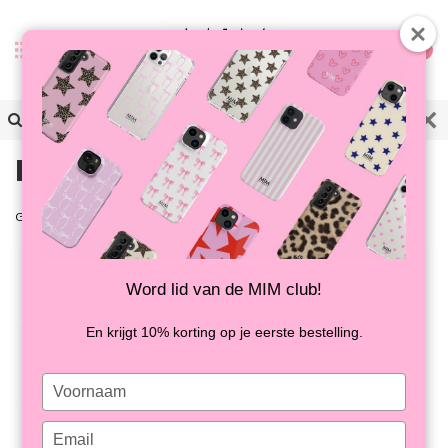
0
MIM's giftcard
Geschrieben am
23 November 2016
0
Word lid van de MIM club!
En krijgt 10% korting op je eerste bestelling.
Type
your
name
Type