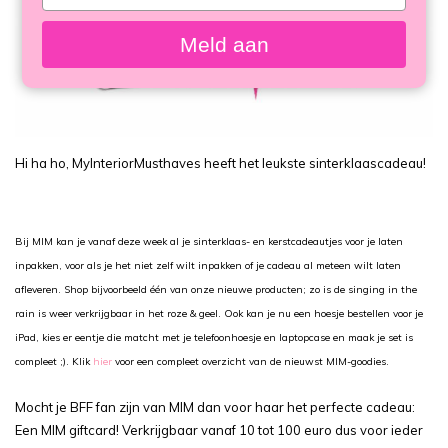
your
email
Meld aan
Hi ha ho, MyInteriorMusthaves heeft het leukste sinterklaascadeau!
Bij MIM kan je vanaf deze week al je sinterklaas- en kerstcadeautjes voor je laten
inpakken, voor als je het niet zelf wilt inpakken of je cadeau al meteen wilt laten
afleveren. Shop bijvoorbeeld één van onze nieuwe producten; zo is de singing in the
rain is weer verkrijgbaar in het roze & geel. Ook kan je nu een hoesje bestellen voor je
iPad, kies er eentje die matcht met je telefoonhoesje en laptopcase en maak je set is
compleet ;). Klik
hier
voor een compleet overzicht van de nieuwst MIM-goodies.
Mocht je BFF fan zijn van MIM dan voor haar het perfecte cadeau:
Een MIM giftcard! Verkrijgbaar vanaf 10 tot 100 euro dus voor ieder