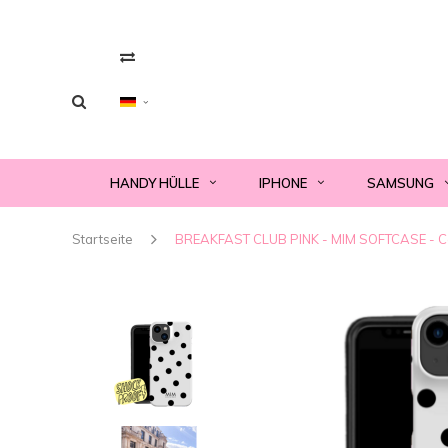
HANDY HÜLLE
IPHONE
SAMSUNG
Startseite
BREAKFAST CLUB PINK - MIM SOFTCASE - Co