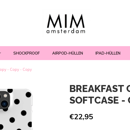
SHOCKPROOF
AIRPOD-HÜLLEN
IPAD-HÜLLEN
py - Copy - Copy
BREAKFAST C
SOFTCASE - C
€22,95