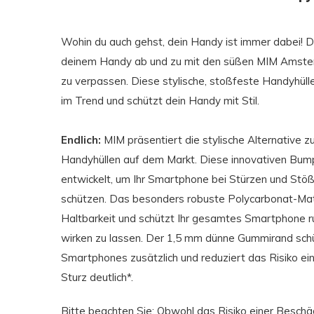
Wohin du auch gehst, dein Handy ist immer dabei! De
deinem Handy ab und zu mit den süßen MIM Amster
zu verpassen. Diese stylische, stoßfeste Handyhüll
im Trend und schützt dein Handy mit Stil.
Endlich:
MIM präsentiert die stylische Alternative 
Handyhüllen auf dem Markt. Diese innovativen Bump
entwickelt, um Ihr Smartphone bei Stürzen und Stöß
schützen. Das besonders robuste Polycarbonat-Mat
Haltbarkeit und schützt Ihr gesamtes Smartphone r
wirken zu lassen. Der 1,5 mm dünne Gummirand schüt
Smartphones zusätzlich und reduziert das Risiko ei
Sturz deutlich*.
Bitte beachten Sie: Obwohl das Risiko einer Beschä