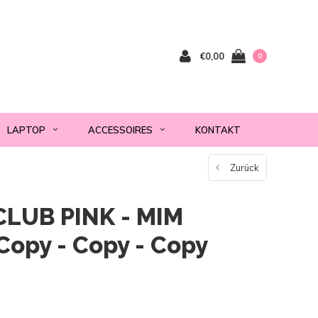
€0,00
0
LAPTOP
ACCESSOIRES
KONTAKT
Zurück
LUB PINK - MIM
opy - Copy - Copy