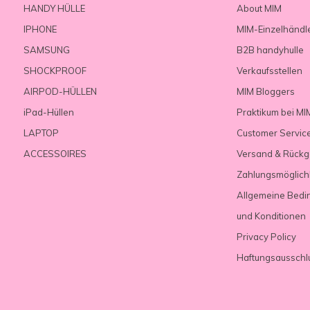
HANDY HÜLLE
About MIM
IPHONE
MIM-Einzelhändl
SAMSUNG
B2B handyhulle
SHOCKPROOF
Verkaufsstellen
AIRPOD-HÜLLEN
MIM Bloggers
iPad-Hüllen
Praktikum bei MI
LAPTOP
Customer Servic
ACCESSOIRES
Versand & Rück
Zahlungsmöglich
Allgemeine Bedi
und Konditionen
Privacy Policy
Haftungsausschl