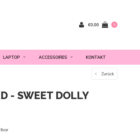
€0,00
0
LAPTOP
ACCESSOIRES
KONTAKT
Zurück
D - SWEET DOLLY
llbar