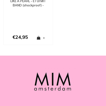
LIKE A PEARL - ETUI MIT
BAND (shockproof) -
Copy
€24,95
+