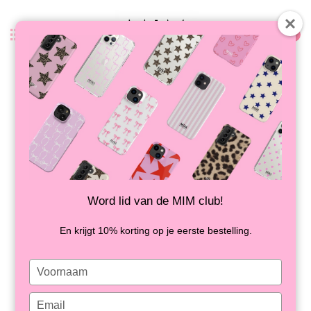
0
Zurück
LIKE A PEARL - ETUI MIT BAND
(shockproof) - Copy - Copy - Copy
- Copy - Copy
AUF LAGER
Word lid van de MIM club!
En krijgt 10% korting op je eerste bestelling.
Type
your
name
Type