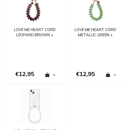
LOVE ME HEART CORD
LOVE ME HEART CORD
LEOPARD BROWN +
METALLIC GREEN +
PHONECARD
PHONECARD
€12,95
€12,95
+
+