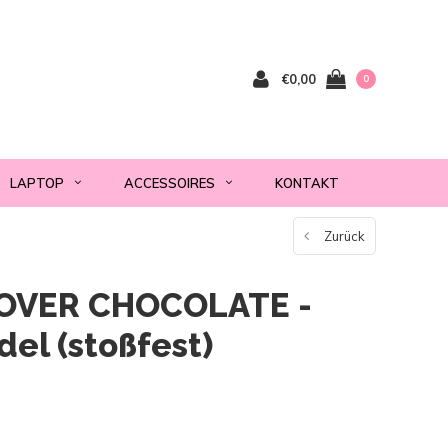
€0,00
0
LAPTOP
ACCESSOIRES
KONTAKT
Zurück
OVER CHOCOLATE -
del (stoßfest)