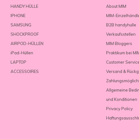
HANDY HÜLLE
About MIM
IPHONE
MIM-Einzelhändl
SAMSUNG
B2B handyhulle
SHOCKPROOF
Verkaufsstellen
AIRPOD-HÜLLEN
MIM Bloggers
iPad-Hüllen
Praktikum bei MI
LAPTOP
Customer Servic
ACCESSOIRES
Versand & Rück
Zahlungsmöglich
Allgemeine Bedi
und Konditionen
Privacy Policy
Haftungsausschl