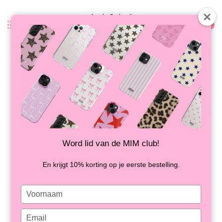
0
Zurück
PROUD PANTHER - MIM AIRPODS
PRO 2 HÜLLE
AUF LAGER
Word lid van de MIM club!
En krijgt 10% korting op je eerste bestelling.
Type
your
name
Type