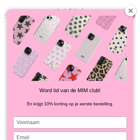
0
Zurück
MINTY SEBRA - MIM AIRPODS PRO
1 HÜLLE
AUF LAGER
Word lid van de MIM club!
En krijgt 10% korting op je eerste bestelling.
Type
your
name
Type