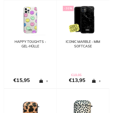
-30%
HAPPY TOUGHTS -
ICONIC MARBLE - MIM
GEL-HÜLLE
SOFTCASE
(schockproof)
€19,95
€15,95
€13,95
+
+