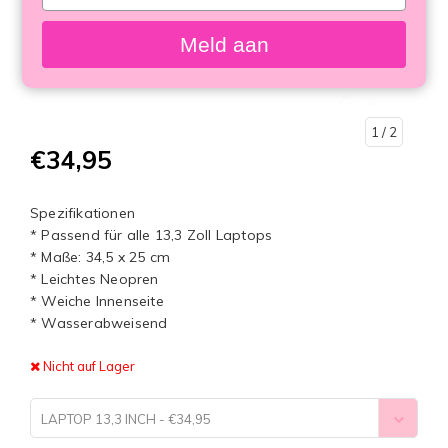
your
email
Meld aan
1
/ 2
€34,95
Spezifikationen
* Passend für alle 13,3 Zoll Laptops
* Maße: 34,5 x 25 cm
* Leichtes Neopren
* Weiche Innenseite
* Wasserabweisend
Nicht auf Lager
LAPTOP 13,3 INCH - €34,95