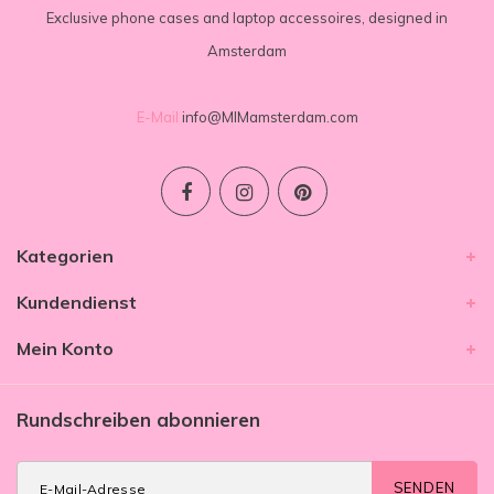
Exclusive phone cases and laptop accessoires, designed in
Amsterdam
E-Mail
info@MIMamsterdam.com
Kategorien
Kundendienst
Mein Konto
Rundschreiben abonnieren
SENDEN