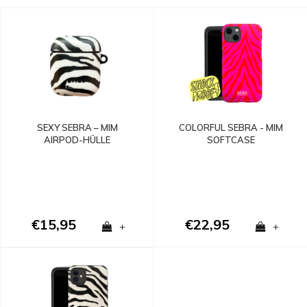
SEXY SEBRA – MIM
COLORFUL SEBRA - MIM
AIRPOD-HÜLLE
SOFTCASE
€15,95
€22,95
+
+