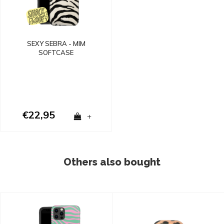
SEXY SEBRA - MIM
SOFTCASE
€22,95
+
Others also bought