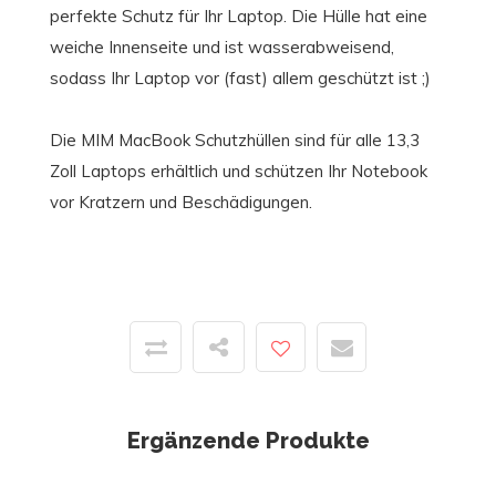
perfekte Schutz für Ihr Laptop. Die Hülle hat eine
weiche Innenseite und ist wasserabweisend,
sodass Ihr Laptop vor (fast) allem geschützt ist ;)
Die MIM MacBook Schutzhüllen sind für alle 13,3
Zoll Laptops erhältlich und schützen Ihr Notebook
vor Kratzern und Beschädigungen.
Ergänzende Produkte