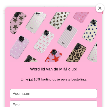
0
Zurück
SEXY SEBRA - MIM LAPTOPHÜLLE
NICHT AUF LAGER
Word lid van de MIM club!
En krijgt 10% korting op je eerste bestelling.
Type
your
name
Type