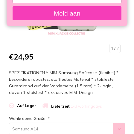
your
email
Meld aan
1
/ 2
€24,95
SPEZIFIKATIONEN * MIM Samsung Softcase (flexibel) *
besonders robustes, stoßfestes Material * stoßfester
Gummirand auf der Vorderseite (1,5 mm) * 2-lagig,
davon 1 stoßfest * exklusives MIM-Design
Auf Lager
Lieferzeit
1-3 workingdays
Wähle deine Größe:
*
Samsung A14