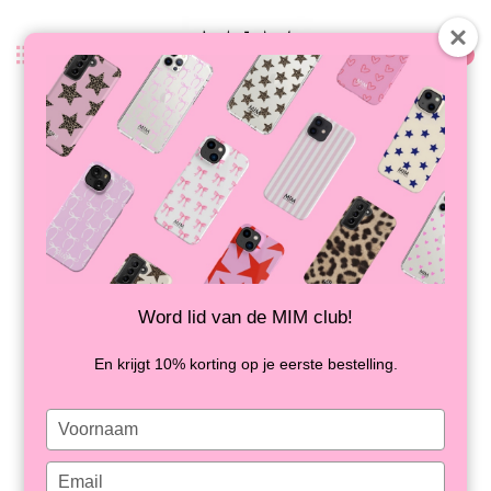
0
Zurück
DIRTY MARTINI - MIM SAMSUNG 2-
LAGIGE HÜLLE
AUF LAGER
Word lid van de MIM club!
En krijgt 10% korting op je eerste bestelling.
Type
your
name
Type